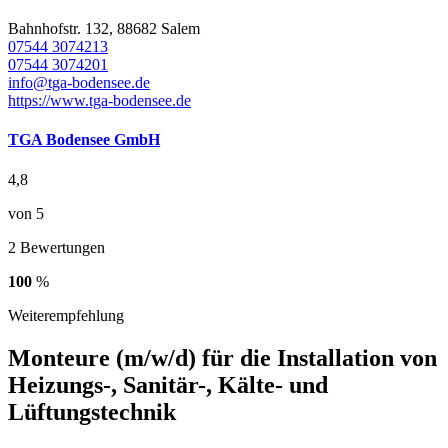
Bahnhofstr. 132, 88682 Salem
07544 3074213
07544 3074201
info@tga-bodensee.de
https://www.tga-bodensee.de
TGA Bodensee GmbH
4,8
von 5
2 Bewertungen
100
%
Weiterempfehlung
Monteure (m/w/d) für die Installation von
Heizungs-, Sanitär-, Kälte- und
Lüftungstechnik